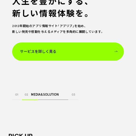
人生を豊かにする、
DXと
もっと、自由な
新しい情報体験を。
マーケティングに、
モビリティ社会へ。
2012年開始のアプリ情報サイト「アプリブ」を始め、
自動車産業の変革に挑み、
強い答えを。
新しい発見や感動を与えるメディアを多角的に展開しています。
誰もが自由に移動を楽しめるサービスづくりを通して、
未来の豊かなモビリティ社会に貢献していきます。
ナイル独自のDX・SEO・コンテンツ制作・データ解析・生成AIなどの
ノウハウと卓越した実行力で、課題を鋭く射抜き、
サービスを詳しく見る
ビジネスに変革をもたらします。
サービスを詳しく見る
サービスを詳しく見る
01
DX&MARKETING
02
MEDIA&SOLUTION
03
MOBILITIY INDUSTRY DX