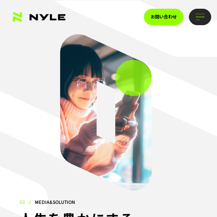
お問い合わせ
01
DX&MARKETING
02
MEDIA&SOLUTION
03
MOBILITIY INDUSTRY DX