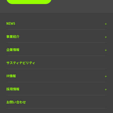
NEWS
プレスリリース
事業紹介
調査リリース
DX＆マーケティング
企業情報
掲載実績
（SEOコンサルティング含）
お知らせ
メディア＆ソリューション
理念と経営方針
サスティナビリティ
自動車産業DX
経営チーム
IR情報
会社概要
IRライブラリー
採用情報
経営情報
中途採用
お問い合わせ
株式について
新卒・ポテンシャル採用
財務ハイライト