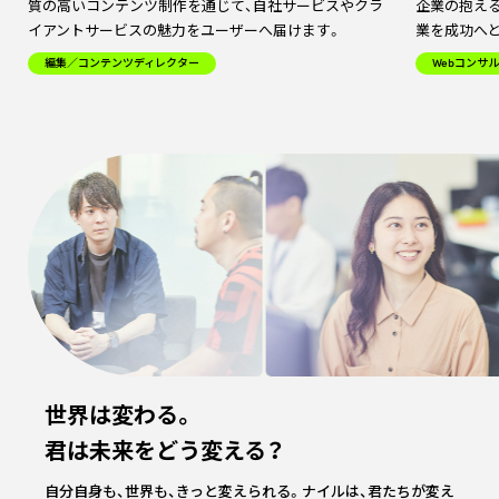
質の高いコンテンツ制作を通じて、自社サービスやクラ
企業の抱え
イアントサービスの魅力をユーザーへ届けます。
業を成功へ
編集／コンテンツディレクター
Webコンサ
世界は変わる。
君は未来をどう変える？
自分自身も、世界も、きっと変えられる。
ナイルは、君たちが変え