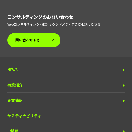
コンサルティングのお問い合わせ
Webコンサルティング・SEO・オウンドメディアのご相談はこちら
問い合わせする
NEWS
プレスリリース
事業紹介
調査リリース
DX＆マーケティング
企業情報
掲載実績
（SEOコンサルティング含）
お知らせ
メディア＆ソリューション
理念と経営方針
サスティナビリティ
自動車産業DX
経営チーム
IR情報