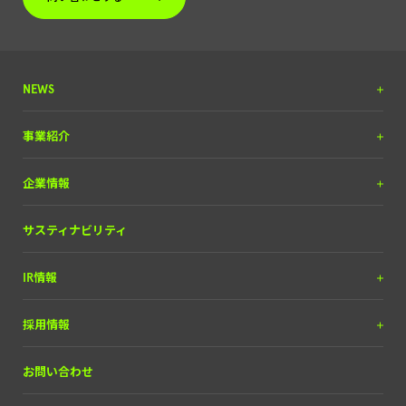
NEWS
プレスリリース
事業紹介
調査リリース
DX＆マーケティング
企業情報
掲載実績
（SEOコンサルティング含）
お知らせ
メディア＆ソリューション
理念と経営方針
サスティナビリティ
自動車産業DX
経営チーム
IR情報
会社概要
IRライブラリー
採用情報
経営情報
中途採用
お問い合わせ
株式について
新卒・ポテンシャル採用
財務ハイライト