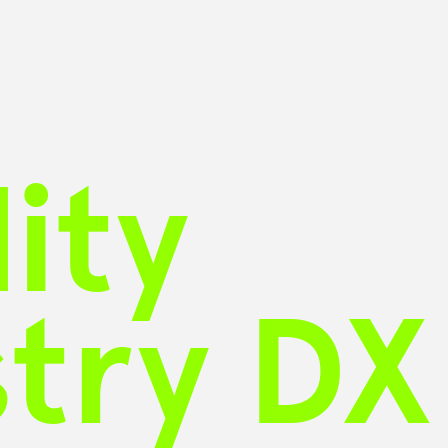
ity
stry DX