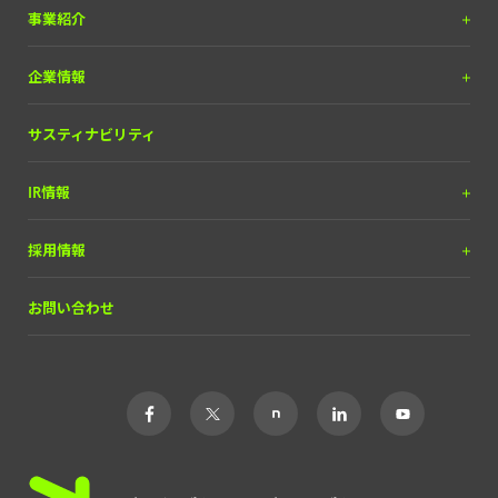
プレスリリース
事業紹介
調査リリース
DX＆マーケティング
企業情報
掲載実績
（SEOコンサルティング含）
お知らせ
メディア＆ソリューション
理念と経営方針
サスティナビリティ
自動車産業DX
経営チーム
IR情報
会社概要
IRライブラリー
採用情報
経営情報
中途採用
お問い合わせ
株式について
新卒・ポテンシャル採用
財務ハイライト
インターン
IRカレンダー
アルバイト
よくあるご質問
業務委託
カルチャー