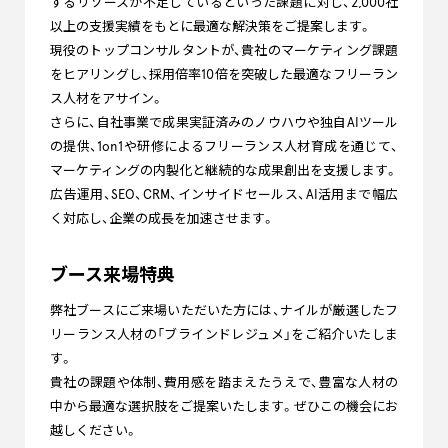
するリソースが不足しているといった課題に対し、2,000社
以上の支援実績をもとに最適な解決策をご提案します。
現役のトップコンサルタントが、貴社のマーケティング課題
をヒアリングし、採用倍率10倍を突破した最適なフリーラン
ス人材をアサイン。
さらに、自社事業で成果実証済みのノウハウや独自AIツール
の提供、1on1や研修によるフリーランス人材育成を通じて、
マーケティングの内製化と継続的な成果創出を支援します。
広告運用、SEO、CRM、インサイドセールス、AI活用まで幅広
く対応し、企業の成長を加速させます。
ブース来場特典
弊社ブースにご来場いただいた方には、ナイルが厳選したフ
リーランス人材の「ブラインドレジュメ」をご紹介いたしま
す。
貴社の課題や体制、費用感を踏まえたうえで、豊富な人材の
中から最適な選択肢をご提案いたします。ぜひこの機会にお
越しください。