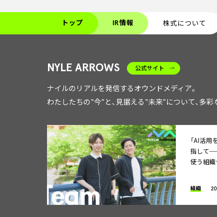
トップ
IR情報
株式について
NYLE ARROWS
公式サイト
ナイルのリアルを発信するオウンドメディア。
わたしたちの“今”と、見据える“未来”について、多
「AI活
指して─
使う組織
組織
20