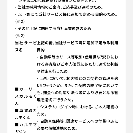
ータは第三者に提供される場合がございます。）
・ 当社の採用情報のご案内、ご応募及び選考のため。
・ 以下表にて当社サービス毎に追加で定める目的のため。
（※2）
・ その他上記に関連する当社事業運営のため
（※2）
当社サービ
上記の他、当社サービス毎に追加で定める利用
ス名
目的
・ 自動車等のリース等取引（信用供与取引）にお
ける審査及びご本人確認にあたり、適切な判断
や対応を行うため。
・ 当社において、お客様とのご契約の管理を適
切に行うため。また、ご契約の終了後において
■カーリー
も、照会への対応や法令等により必要となる管
スカルモく
理を適切に行うため。
ん
・ システムログイン時における、ご本人確認の
■車買取カ
ため。
ルモくん
・ 自動車保険等、関連サービスへの付帯申込に
■カルモマ
必要な情報連携のため。
ガジン