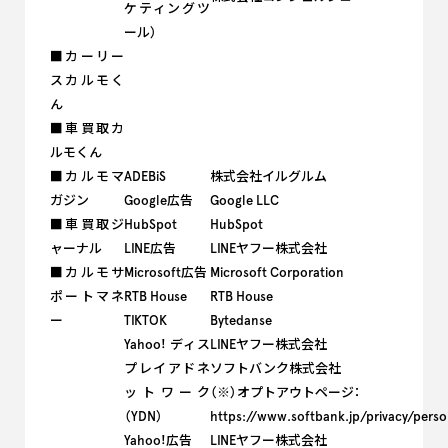
ケティングツ
ール）
■カーリー
スカルモく
ん
■車買取カ
ルモくん
■カルモマ
ADEBiS
株式会社イルグルム
ガジン
Google広告
Google LLC
■車買取ジ
HubSpot
HubSpot
ャーナル
LINE広告
LINEヤフー株式会社
■カルモサ
Microsoft広告
Microsoft Corporation
ポートマネ
RTB House
RTB House
ー
TIKTOK
Bytedanse
Yahoo! ディス
LINEヤフー株式会社
プレイアドネ
ソフトバンク株式会社
ットワーク
（※）オプトアウトページ：
（YDN）
https://www.softbank.jp/privacy/perso
Yahoo!広告
LINEヤフー株式会社