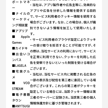
ポートマネ
・ 当社は、アプリ製作者や広告主等に、効果的な
ー
アプリや広告を分析した情報を提供する目的
■ナイルの
で、サービス利用者のクッキー情報を使用する
マーケティ
場合がございます。なお、この場合は、個人が識
ング相談室
別できないよう情報を加工して使用いたしま
■アプリブ
す。
■Appliv
・ サービス利用者のブラウザ設定によりクッキ
Games
ーの受け取りを拒否することが可能ですが、そ
■カイドキ
の際は、当社サービスの利用において、サービス
■出会いコ
を正常に利用できない、クッキーを利用した広
ンパス
告を受領できないといった制限を受ける場合が
■LASELA
ございます。
■宅食グル
・ 当社は、当社サービス内に掲載される広告の
メ
一部の表示及び配信を第三者に委託している場
■VOD
合がございます。これらの第三者がクッキーを
STREAM
設定している場合には、当該クッキー情報は第
■電子書籍
三者のサーバーに記録され、当該第三者の個人
タウン
情報保護方針に基づき管理されます。
■ANYTSUGI