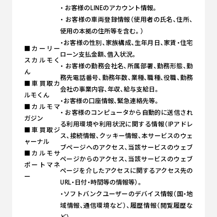
・ お客様のLINEのアカウント情報。
・ お客様の車両登録情報（使用者の氏名、住所、
使用の本拠の住所等を含む。）
・お客様の性別、家族構成、生年月日、家賃・住宅
■カーリー
ローン支払金額、借入状況。
スカルモく
・ お客様の勤務会社名、所属部署、勤務形態、勤
ん
務先電話番号、勤務年数、業種、職種、役職、勤務
■車買取カ
会社の事業内容、年収、給与支給日。
ルモくん
・お客様の口座情報、緊急連絡先等。
■カルモマ
・ お客様のコンピュータから自動的に送信され
ガジン
る利用環境や利用状況に関する情報（IPアドレ
■車買取ジ
ス、接続情報、クッキー情報、本サービスのウェ
ャーナル
ブページへのアクセス、当該サービスのウェブ
■カルモサ
ページからのアクセス、当該サービスのウェブ
ポートマネ
ページを介したアクセスに関するアクセス先の
ー
URL・日付・時間等の情報等）。
・ソフトバンクユーザーのデバイス情報（国・地
域情報、通信環境など）、履歴情報（閲覧履歴な