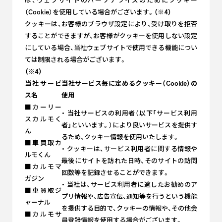
は、ウェブサイトのパーソナライズのためにクッキー
（Cookie）を使用している場合がございます。
（※4）
クッキーは、お客様のブラウザ設定により、受け取りを拒否
することができますが、お客様がクッキーを使用しない設定
にしている場合、当社ウェブサイトで使用できる機能につい
ては制限される場合がございます。
（※4）
当社サービ
当社サービス毎に定めるクッキー（Cookie）の
ス名
使用
■カーリー
・ 当社サービスの利用者（以下「サービス利用
スカルモく
者」といいます。）により良いサービスを提供す
ん
るため、クッキー情報を使用いたします。
■車買取カ
・ クッキーは、サービス利用者に関する情報や
ルモくん
最後にサイトを訪れた日時、そのサイトの訪問
■カルモマ
回数等を記録させることができます。
ガジン
・ 当社は、サービス利用者に適したお勧めのア
■車買取ジ
プリ情報や、広告宣伝、通知等を行うという機能
ャーナル
を提供する目的で、クッキーの情報や、その他会
■カルモサ
員登録情報を使用する場合がございます。