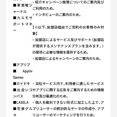
・ 紹介キャンペーン施策についてのご案内及び
■車買取ジ
ご利用のため。
ャーナル
・ インタビューのご案内のため。
■カルモサ
ポートマネ
【※以下、加盟店経由でご契約のお客様のみ対
ー
象】
・ 加盟店によるサービス及びサポート（加盟店
が提供するメンテナンスプランを含みます。）
の提供に必要な情報を提供するため。
・ 加盟店によるキャンペーンのご案内のため。
■アプリブ
■Appliv
Games
■カイドキ
・ 当社サービス内で、利用者に適したサービス
■出会いコ
やアプリに関する広告をご案内するための情報
ンパス
分析及び最適化のため。
■LASELA
・ 個人を識別できない形式に加工した上で、ア
■宅食グル
プリユーザーの統計的なデータの作成や、アプ
メ
リユーザーのマーケティングを行うため。