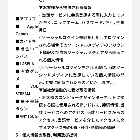
ど）
▼お客様から提供される情報
・ 当該サービスに会員登録する際に入力してい
■アプリブ
ただく、ニックネーム、パスワード、性別、生年
■Appliv
月日
Games
・ ソーシャルログイン機能を利用してログイン
■カイドキ
される場合そのソーシャルメディアのアカウン
■出会いコ
ト情報及び当該ソーシャルメディアから開示さ
ンパス
れる個人情報
■LASELA
（※ソーシャルログインをされる際に、当該ソー
■宅食グル
シャルメディアに登録している個人情報の開
メ
示、共有に同意されたものといたします。）
■VOD
▼当社が自動的に受け取る情報
STREAM
・ お客様のコンピュータがインターネットに接
■電子書籍
続する際に使用されるIPアドレス、接続情報、当
タウン
該サービスへのアクセス、当該サービスからの
■ANYTSUGI
アクセス、当該サービスを介したアクセスに関
するアクセス先のURL・日付・時間等の情報
3．個人情報の取得、利用及び提供