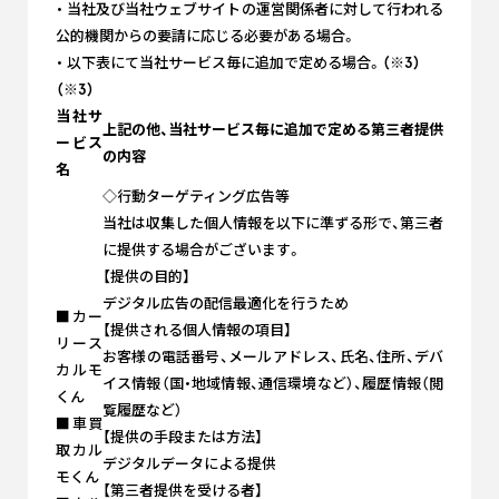
・ 当社及び当社ウェブサイトの運営関係者に対して行われる
公的機関からの要請に応じる必要がある場合。
・ 以下表にて当社サービス毎に追加で定める場合。
（※3）
（※3）
当社サ
上記の他、当社サービス毎に追加で定める第三者提供
ービス
の内容
名
◇行動ターゲティング広告等
当社は収集した個人情報を以下に準ずる形で、第三者
に提供する場合がございます。
【提供の目的】
デジタル広告の配信最適化を行うため
■カー
【提供される個人情報の項目】
リース
お客様の電話番号、メールアドレス、氏名、住所、デバ
カルモ
イス情報（国・地域情報、通信環境など）、履歴情報（閲
くん
覧履歴など）
■車買
【提供の手段または方法】
取カル
デジタルデータによる提供
モくん
【第三者提供を受ける者】