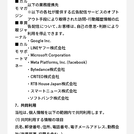
■カル
以下の業務提携先
モマガ
※以下の各社が提供する広告配信サービスのオプト
ジン
アウト手段により取得された訪問・行動履歴情報の広
■車買
告配信について、お客様は、自己の意思・判断により
取ジャ
利用を停止できます。
ーナル
・ Google Inc.
■カル
・ LINEヤフー株式会社
モサポ
・ Microsoft Corporation
ートマ
・ Meta Platforms, Inc.（facebook）
ネー
・ Bytedance株式会社
・ CRITEO株式会社
・ RTB House Japan株式会社
・ スマートニュース株式会社
・ソフトバンク株式会社
7．共同利用
当社は、個人情報を以下の範囲内で共同利用します。
（1）共同利用する情報の項目
氏名、郵便番号、住所、電話番号、電子メールアドレス、勤務会