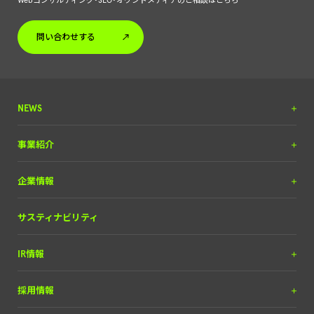
Webコンサルティング・SEO・オウンドメディアのご相談はこちら
問い合わせする
NEWS
プレスリリース
事業紹介
調査リリース
DX＆マーケティング
企業情報
掲載実績
（SEOコンサルティング含）
お知らせ
メディア＆ソリューション
理念と経営方針
サスティナビリティ
自動車産業DX
経営チーム
IR情報
会社概要
IRライブラリー
採用情報
経営情報