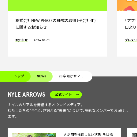
株式会社NEW PHASEの株式の取得（子会社化）
「アプリ
に関するお知らせ
日より
お知らせ
2026.08.01
プレス
トップ
NEWS
28卒向けサマーインターンの募集を開始しました
NYLE ARROWS
公式サイト
ナイルのリアルを発信するオウンドメディア。
わたしたちの“今”と、見据える“未来”について、多彩なメンバーでお届けし
ます。
「AI活用を推進しない状態」を目指