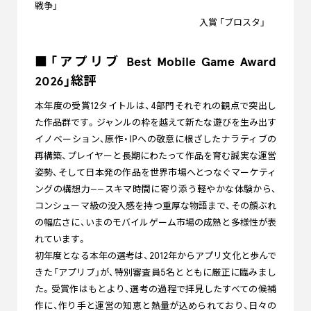
戦争」
入賞 「ブロスタ」
■「アプリブ Best Mobile Game Award
2026」総評
本年度の受賞12タイトルは、4部門それぞれの観点で突出し
た作品群です。ジャンルの枠を越えて新たな遊びを生み出す
イノベーション、原作・IPへの敬意に根ざしたナラティブの
再構築、プレイヤーと長期にわたって作品を育む誠実な運営
姿勢、そして日本発の作品を世界市場へとつなぐマーケティ
ングの構想力——スキマ時間に寄り添う軽やかな体験から、
コンシューマ級の没入感を持つ重厚な物語まで、その顔ぶれ
の幅広さに、いまのモバイルゲーム市場の成熟と多様性が表
れています。
初年度となる本年の選考は、2012年からアプリ文化と歩んで
きた「アプリブ」が、特別審査員5名とともに厳正に臨みまし
た。受賞作はもとより、選考の過程で拝見したすべての候補
作に、作り手と運営の知恵と熱量が込められており、日々の