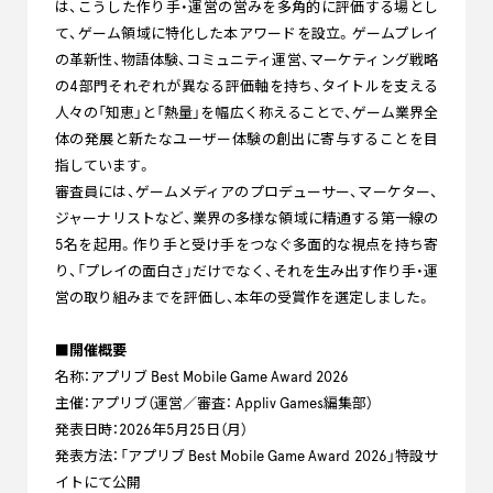
は、こうした作り手・運営の営みを多角的に評価する場とし
て、ゲーム領域に特化した本アワードを設立。ゲームプレイ
の革新性、物語体験、コミュニティ運営、マーケティング戦略
の4部門それぞれが異なる評価軸を持ち、タイトルを支える
人々の「知恵」と「熱量」を幅広く称えることで、ゲーム業界全
体の発展と新たなユーザー体験の創出に寄与することを目
指しています。
審査員には、ゲームメディアのプロデューサー、マーケター、
ジャーナリストなど、業界の多様な領域に精通する第一線の
5名を起用。作り手と受け手をつなぐ多面的な視点を持ち寄
り、「プレイの面白さ」だけでなく、それを生み出す作り手・運
営の取り組みまでを評価し、本年の受賞作を選定しました。
■開催概要
名称：アプリブ Best Mobile Game Award 2026
主催：アプリブ（運営／審査： Appliv Games編集部）
発表日時：2026年5月25日（月）
発表方法：「アプリブ Best Mobile Game Award 2026」特設サ
イトにて公開