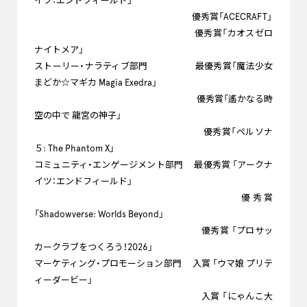
イツ：エンドフィールド」
優秀賞「ACECRAFT」
優秀賞「カオスゼロ
ナイトメア」
ストーリー・ナラティブ部門 最優秀賞「魔法少女
まどか☆マギカ Magia Exedra」
優秀賞「遙かなる時
空の中で 龍宮の神子」
優秀賞「ペルソナ
５: The Phantom X」
コミュニティ・エンゲージメント部門 最優秀賞 「アークナ
イツ：エンドフィールド」
優秀賞
「Shadowverse: Worlds Beyond」
優秀賞 「プロサッ
カークラブをつくろう！2026」
マーケティング・プロモーション部門 入賞 「ウマ娘 プリテ
ィーダービー」
入賞 「にゃんこ大