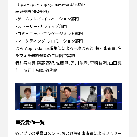
https://app-liv.jp/game-award/2026/
表彰部門（全4部門）：
・ゲームプレイ・イノベーション部門
・ストーリー・ナラティブ部門
・コミュニティ・エンゲージメント部門
・マーケティング・プロモーション部門
選考：Appliv Games編集部による一次選考と、特別審査員5名
を交えた最終選考の二段階で実施
特別審査員：礒部 泰紀、佐藤 基、達川 能孝、宮崎 紘輔、山田 集
佳 ※五十音順、敬称略
■受賞作一覧
各アプリの受賞コメント、および特別審査員によるメッセー