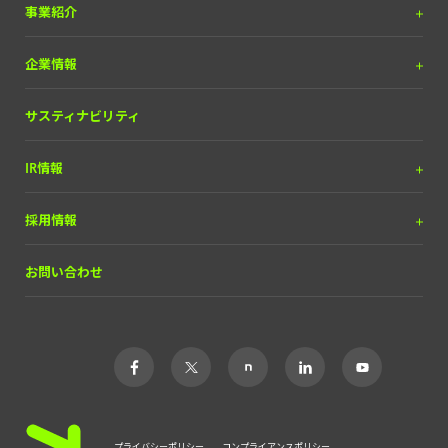
プレスリリース
事業紹介
調査リリース
DX＆マーケティング
企業情報
掲載実績
（SEOコンサルティング含）
お知らせ
メディア＆ソリューション
理念と経営方針
サスティナビリティ
自動車産業DX
経営チーム
IR情報
会社概要
IRライブラリー
採用情報
経営情報
中途採用
お問い合わせ
株式について
新卒・ポテンシャル採用
財務ハイライト
インターン
IRカレンダー
アルバイト
よくあるご質問
業務委託
カルチャー
プライバシーポリシー
コンプライアンスポリシー