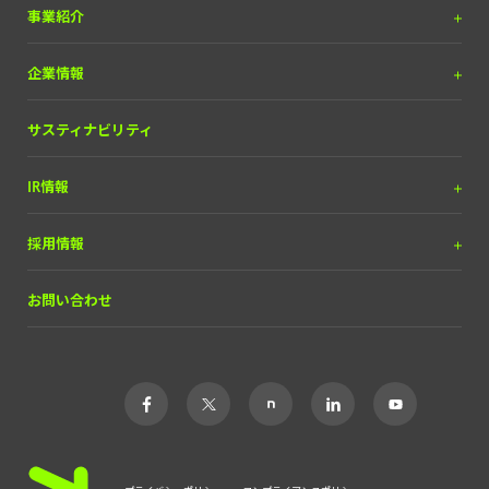
プレスリリース
事業紹介
調査リリース
DX＆マーケティング
企業情報
掲載実績
（SEOコンサルティング含）
お知らせ
メディア＆ソリューション
理念と経営方針
サスティナビリティ
自動車産業DX
経営チーム
IR情報
会社概要
IRライブラリー
採用情報
経営情報
中途採用
お問い合わせ
株式について
新卒・ポテンシャル採用
財務ハイライト
インターン
IRカレンダー
アルバイト
よくあるご質問
業務委託
カルチャー