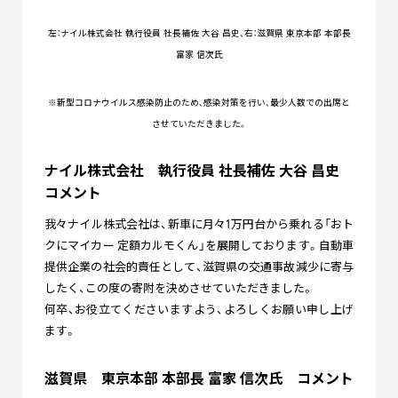
左：
ナイル株式会社 執行役員 社長補佐 大谷 昌史
、右：
滋賀県 東京本部 本部長
富家 信次氏
※新型コロナウイルス感染防止のため、感染対策を行い、最少人数での出席と
させていただきました。
ナイル株式会社 執行役員 社長補佐 大谷 昌史
コメント
我々ナイル株式会社は、新車に月々1万円台から乗れる「おト
クにマイカー 定額カルモくん」を展開しております。自動車
提供企業の社会的責任として、滋賀県の交通事故減少に寄与
したく、この度の寄附を決めさせていただきました。
何卒、お役立てくださいますよう、よろしくお願い申し上げ
ます。
滋賀県 東京本部 本部長 富家 信次氏 コメント