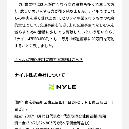
一方、世の中には人が亡くなる交通事故も多く発生してお
り、悲しい思いをする方が後を絶ちません。ナイルではこれ
らの事実を重く受け止め、モビリティ事業を行うものの社会
的責任として、交通事故を防ぎ、また交通事故で悲しむ人を
減らすための活動に少しでも貢献したいという思いから、
「ナイル47PROJECT」として毎月、1都道府県に20万円を寄附
することに致しました。
ナイル47PROJECTに関する詳細はこちら
ナイル株式会社について
住所： 東京都品川区東五反田1丁目24-2 ＪＲＥ東五反田一丁
目ビル7F
設立： 2007年1月15日代表者： 代表取締役社長 高橋 飛翔
資本金：3,632,826,805円（資本準備金等含む）