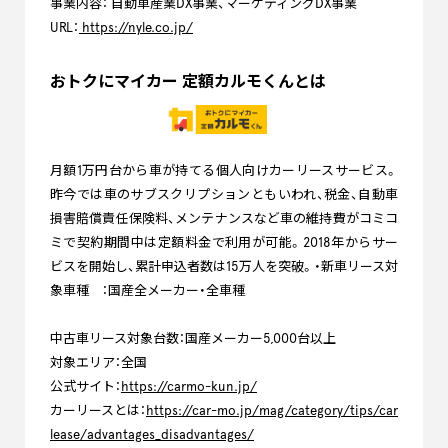
事業内容： 自動車産業DX事業、マーケティングDX事業
URL：
https://nyle.co.jp/
おトクにマイカー 定額カルモくんとは
月額1万円台から車が持てる個人向けカーリースサービス。
昨今では車のサブスクリプションともいわれ、税金、自動車
損害賠償責任保険料、メンテナンスなど車の維持費がコミコ
ミで契約期間中は定額料金で利用が可能。2018年からサー
ビスを開始し、累計申込者数は15万人を突破。・新車リース対
象車種 ：国産全メーカー・全車種
中古車リース対象台数：国産メーカー5,000台以上
対象エリア：全国
公式サイト：
https://carmo-kun.jp/
カーリースとは：
https://car-mo.jp/mag/category/tips/car
lease/advantages_disadvantages/