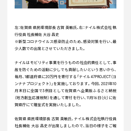
左：佐賀県 県民環境部長 古賀 英敏氏、右：ナイル株式会社 執
行役員 社長補佐 大谷 昌史
※新型コロナウイルス感染防止のため、感染対策を行い、最
少人数での出席とさせていただきました。
ナイルはモビリティ事業を行うものの社会的責任として、事
故を防ぐための活動に少しでも貢献したいという思いから、
毎月、1都道府県に20万円を寄付する「ナイル47PROJECT（ヨ
ンナナプロジェクト）」を実施しております。今回、2021年10
月末日に全国で3例目として佐賀県へ企業版ふるさと納税
（地方創生応援税制）を通して寄付を行い、11月16日（火）に佐
賀県庁にて贈呈式を実施いたしました。
佐賀県 県民環境部長 古賀 英敏氏、ナイル株式会社執行役員
社長補佐 大谷 昌史が出席しましたので、当日の様子をご報