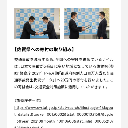
【佐賀県への寄付の取り組み】
交通事故を減らすため、全国への寄付を進めているナイル
は、日本で事故が3番目に多い地域となっている佐賀県（参
照：警察庁 2021年1～6月期「都道府県別人口10万人当たり交
通事故発生状況データ」）へ20万円の寄付を行いました。こ
の寄付金は、交通安全対策施策に活用していただきます。
《警察庁データ》
https://www.e-stat.go.jp/stat-search/files?page=1&layou
t=datalist&toukei=00130002&tstat=000001031587&cycle
=3&year=20210&month=10010600&stat_infid=000032107