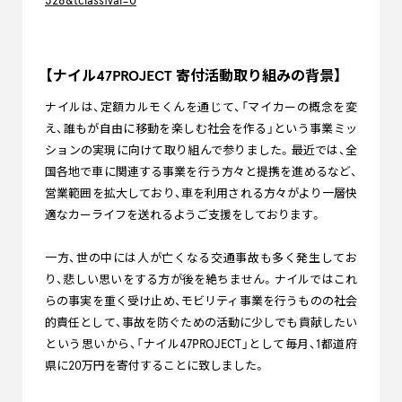
528&tclass1val=0
【ナイル47PROJECT 寄付活動取り組みの背景】
ナイルは、定額カルモくんを通じて、「マイカーの概念を変
え、誰もが自由に移動を楽しむ社会を作る」という事業ミッ
ションの実現に向けて取り組んで参りました。最近では、全
国各地で車に関連する事業を行う方々と提携を進めるなど、
営業範囲を拡大しており、車を利用される方々がより一層快
適なカーライフを送れるようご支援をしております。
一方、世の中には人が亡くなる交通事故も多く発生してお
り、悲しい思いをする方が後を絶ちません。ナイルではこれ
らの事実を重く受け止め、モビリティ事業を行うものの社会
的責任として、事故を防ぐための活動に少しでも貢献したい
という思いから、「ナイル47PROJECT」として毎月、1都道府
県に20万円を寄付することに致しました。