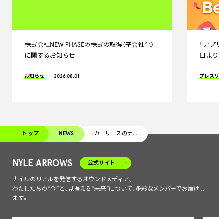
株式会社NEW PHASEの株式の取得（子会社化）
「アプリ
に関するお知らせ
日より
お知らせ
2026.08.01
プレス
トップ
NEWS
カーリースのナイル、佐賀県の交通安全に寄付 佐賀県庁で寄付金目録・感謝状贈呈式を実施
NYLE ARROWS
公式サイト
ナイルのリアルを発信するオウンドメディア。
わたしたちの“今”と、見据える“未来”について、多彩なメンバーでお届けし
ます。