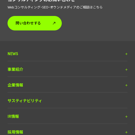
Webコンサルティング・SEO・オウンドメディアのご相談はこちら
問い合わせする
NEWS
プレスリリース
事業紹介
調査リリース
DX＆マーケティング
企業情報
掲載実績
（SEOコンサルティング含）
お知らせ
メディア＆ソリューション
理念と経営方針
サスティナビリティ
自動車産業DX
経営チーム
IR情報
会社概要
IRライブラリー
採用情報