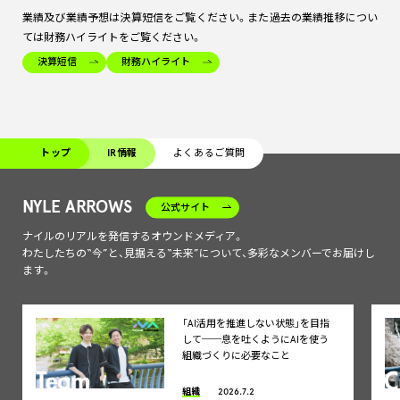
業績及び業績予想は決算短信をご覧ください。また過去の業績推移につい
ては財務ハイライトをご覧ください。
決算短信
財務ハイライト
トップ
IR情報
よくあるご質問
NYLE ARROWS
公式サイト
ナイルのリアルを発信するオウンドメディア。
わたしたちの“今”と、見据える“未来”について、多彩なメンバーでお届けし
ます。
「AI活用を推進しない状態」を目指
して──息を吐くようにAIを使う
組織づくりに必要なこと
組織
2026.7.2