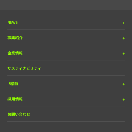
NEWS
プレスリリース
事業紹介
調査リリース
DX＆マーケティング
企業情報
掲載実績
（SEOコンサルティング含）
お知らせ
メディア＆ソリューション
理念と経営方針
サスティナビリティ
自動車産業DX
経営チーム
IR情報
会社概要
IRライブラリー
採用情報
経営情報
中途採用
お問い合わせ
株式について
新卒・ポテンシャル採用
財務ハイライト